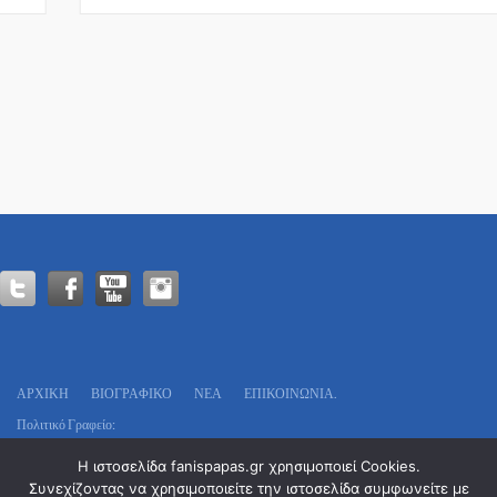
ΑΡΧΙΚΗ
ΒΙΟΓΡΑΦΙΚΌ
ΝΕΑ
ΕΠΙΚΟΙΝΩΝΊΑ.
Πολιτικό Γραφείο:
Οδυσσέως 13
Η ιστοσελίδα fanispapas.gr χρησιμοποιεί Cookies.
Τ.Κ. 546 29 – Θεσσαλονίκη
Συνεχίζοντας να χρησιμοποιείτε την ιστοσελίδα συμφωνείτε με