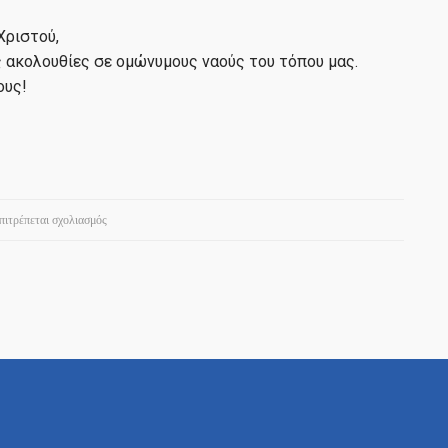
Χριστού,
ς ακολουθίες σε ομώνυμους ναούς του τόπου μας.
ους!
στο
πιτρέπεται σχολιασμός
Ν.ΡΥΣΙΟ
–
ΑΝΩ
ΠΕΡΑΙΑ
–
ΚΑΒΑΛΑΡΙ!