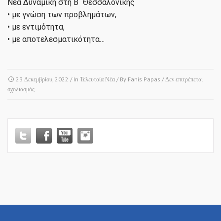
Νέα Δυναμική στη Β´ Θεσσαλονίκης
• με γνώση των προβλημάτων,
• με εντιμότητα,
• με αποτελεσματικότητα…
23 Δεκεμβρίου, 2022
/ In
Τελευταία Νέα
/ By
Fanis Papas
/
Δεν επιτρέπεται
στο
σχολιασμός
Καλά
Χριστούγεννα!