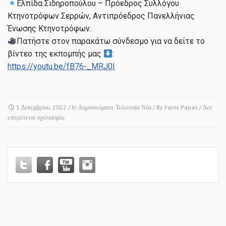
Ελπίδα Σιδηροπούλου – Πρόεδρος Συλλόγου
Κτηνοτρόφων Σερρών, Αντιπρόεδρος Πανελλήνιας
Ένωσης Κτηνοτρόφων.
Πατήστε στον παρακάτω σύνδεσμο για να δείτε το
βίντεο της εκπομπής μας
:
https://youtu.be/fB76-_MRJ0I
1 Δεκεμβρίου, 2022
/ In
Δημοσιεύματα
,
Τελευταία Νέα
/ By
Fanis Papas
/
Δεν
στο
επιτρέπεται σχολιασμός
EUROPE
1
TV
/
ΕΚΠΟΜΠΗ
“ΑΓΡΟΤΙΚΗ
ΖΩΝΗ”
/
ΘΕΜΑ: