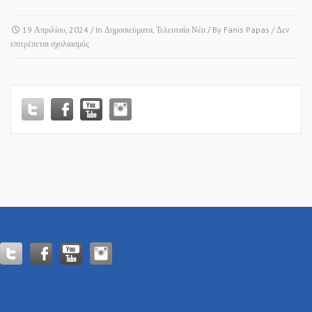
19 Απριλίου, 2024
/ In
Δημοσιεύματα
,
Τελευταία Νέα
/ By
Fanis Papas
/
Δεν
στο
επιτρέπεται σχολιασμός
ΡΑΔΙΟΦΩΝΟ
“ΠΡΑΚΤΟΡΕΙΟ
104.9
FM”!