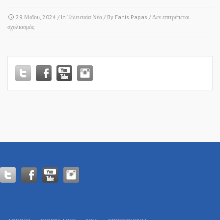
29 Μαΐου, 2024
/ In
Τελευταία Νέα
/ By
Fanis Papas
/
Δεν επιτρέπεται
στο
σχολιασμός
ΠΑΝΕΛΛΗΝΙΕΣ
ΕΞΕΤΑΣΕΙΣ
2024
-“ΚΑΛΗ
ΕΠΙΤΥΧΙΑ”
&
κυρίως
“ΚΑΛΗ
ΕΥΤΥΧΙΑ…!”ανεξάρτητου
αποτελέσματος…