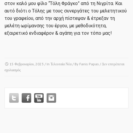
στον καλό μου φίλο “Τόλη Φράγκο” από τη Νιγρίτα. Και
αυτό διότι ο Τόλης με τους συνεργάτες του μελετητικού
του γραφείου, από την αρχή πίστεψαν & έτρεξαν τη
μελέτη ωρίμανσης του έργου, με μεθοδικότητα,
εξαιρετικό ενδιαφέρον & αγάπη για τον τόπο μας!
15 Φεβρουαρίου, 2023
/ In
Τελευταία Νέα
/ By
Fanis Papas
/
Δεν επιτρέπεται
στο
σχολιασμός
ΟΔΙΚΟ
ΤΜΗΜΑ:
“ΝΙΓΡΙΤΑ
–
ΣΟΧΟΣ
–
ΑΣΚΟΣ
–
ΒΑΪΟΧΩΡΙ”!