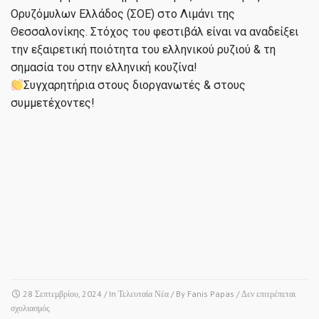
Ορυζόμυλων Ελλάδος (ΣΟΕ) στο Λιμάνι της
Θεσσαλονίκης. Στόχος του φεστιβάλ είναι να αναδείξει
την εξαιρετική ποιότητα του ελληνικού ρυζιού & τη
σημασία του στην ελληνική κουζίνα!
Συγχαρητήρια στους διοργανωτές & στους
συμμετέχοντες!
28 Σεπτεμβρίου, 2024
/ In
Τελευταία Νέα
/ By
Fanis Papas
/
Δεν επιτρέπεται
στο
σχολιασμός