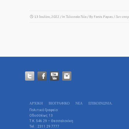
13 Ιουλίου, 2022
/ In
Τελευταία Νέα
/ By
Fanis Papas
/
Δεν επιτ
ΑΡΧΙΚΗ
ΒΙΟΓΡΑΦΙΚΌ
ΝΕΑ
ΕΠΙΚΟΙΝΩΝΊΑ.
Πολιτικό Γραφείο:
Οδυσσέως 13
Τ.Κ. 546 29 – Θεσσαλονίκη
Tel. : 2311 29 7777