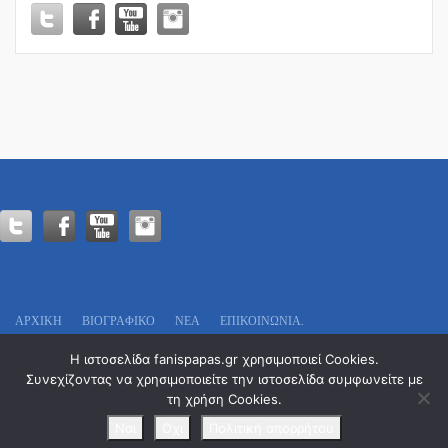
–
Πρόεδρε
σ’
ευχαριστούμε!
ΑΡΧΙΚΗ
ΒΙΟΓΡΑΦΙΚΌ
ΝΕΑ
ΕΠΙΚΟΙΝΩΝΊΑ.
Πολιτικό Γραφείο:
Η ιστοσελίδα fanispapas.gr χρησιμοποιεί Cookies.
Οδυσσέως 13
Συνεχίζοντας να χρησιμοποιείτε την ιστοσελίδα συμφωνείτε με
Τ.Κ. 546 29 – Θεσσαλονίκη
τη χρήση Cookies.
Tel. : 2311 29 7777
Email: info@fanispapas.gr
Ναι
Οχι
Πολιτική απορρήτου