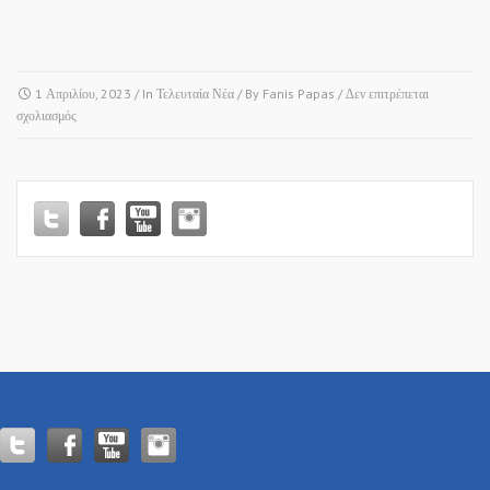
1 Απριλίου, 2023
/ In
Τελευταία Νέα
/ By
Fanis Papas
/
Δεν επιτρέπεται
στο
σχολιασμός
ΗΡΑΚΛΕΙΟ
ΛΑΓΚΑΔΑ
–
ΚΡΙΘΙΑ
–
ΜΕΣΑΙΟ
–
ΝΕΟΧΩΡΟΥΔΑ
–
ΝΙΚΟΜΗΔΙΝΟ!