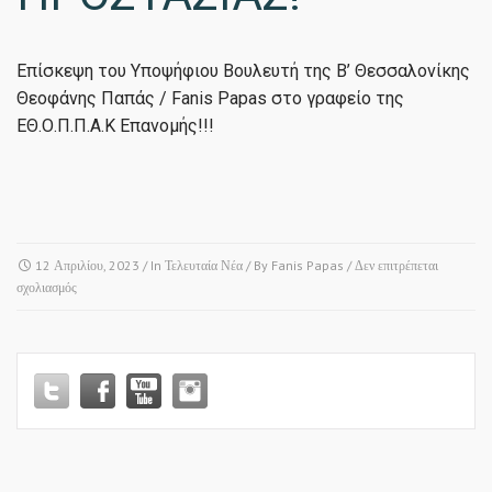
Επίσκεψη του Υποψήφιου Βουλευτή της Β’ Θεσσαλονίκης
Θεοφάνης Παπάς / Fanis Papas στο γραφείο της
ΕΘ.Ο.Π.Π.Α.Κ Επανομής!!!
12 Απριλίου, 2023
/ In
Τελευταία Νέα
/ By
Fanis Papas
/
Δεν επιτρέπεται
στο
σχολιασμός
ΕΠΑΝΟΜΗ
–
ΕΠΙΣΚΕΨΗ
ΣΤΗΝ
ΕΘΕΛΟΝΤΙΚΗ
ΟΜΑΔΑ
ΠΟΛΙΤΙΚΗΣ
ΠΡΟΣΤΑΣΙΑΣ!