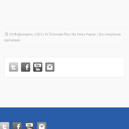
10 Φεβρουαρίου, 2023
/ In
Τελευταία Νέα
/ By
Fanis Papas
/
Δεν επιτρέπεται
στο
σχολιασμός
Δ.
ΛΑΓΚΑΔΑ
–
ΚΟΠΗ
ΒΑΣΙΛΟΠΙΤΑΣ
του
ΠΟΛΙΤΙΚΟΥ
μας
ΓΡΑΦΕΙΟΥ!