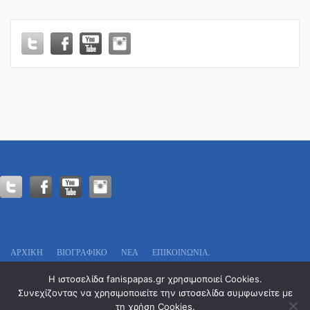
ΓΕΦΥΡΑ
&
ΕΠΑΝΟΜΗ!
ΑΡΧΙΚΗ
ΒΙΟΓΡΑΦΙΚΌ
ΝΕΑ
ΕΠΙΚΟΙΝΩΝΊΑ.
Πολιτικό Γραφείο:
Η ιστοσελίδα fanispapas.gr χρησιμοποιεί Cookies.
Οδυσσέως 13
Συνεχίζοντας να χρησιμοποιείτε την ιστοσελίδα συμφωνείτε με
Τ.Κ. 546 29 – Θεσσαλονίκη
τη χρήση Cookies.
Tel. : 2311 29 7777