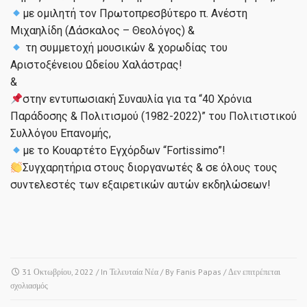
με ομιλητή τον Πρωτοπρεσβύτερο π. Ανέστη
Μιχαηλίδη (Δάσκαλος – Θεολόγος) &
τη συμμετοχή μουσικών & χορωδίας του
Αριστοξένειου Ωδείου Χαλάστρας!
&
στην εντυπωσιακή Συναυλία για τα “40 Χρόνια
Παράδοσης & Πολιτισμού (1982-2022)” του Πολιτιστικού
Συλλόγου Επανομής,
με το Κουαρτέτο Εγχόρδων “Fortissimo”!
Συγχαρητήρια στους διοργανωτές & σε όλους τους
συντελεστές των εξαιρετικών αυτών εκδηλώσεων!
31 Οκτωβρίου, 2022
/ In
Τελευταία Νέα
/ By
Fanis Papas
/
Δεν επιτρέπεται
στο
σχολιασμός