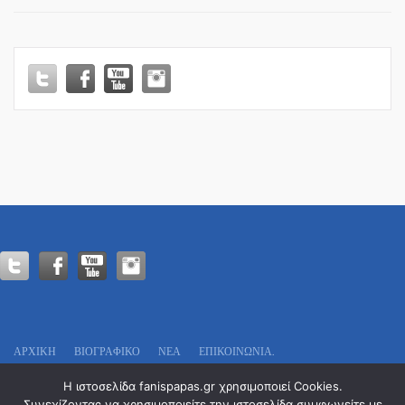
ΒΕΡΓΙΝΑ
ΤΗΛΕΟΡΑΣΗ-
ΕΚΠΟΜΠΗ
“ΤΑ
ΛΕΜΕ…”
ΜΕ
ΤΗ
ΧΡΙΣΤΙΝΑ
ΤΣΟΡΜΠΑ!
ΑΡΧΙΚΗ
ΒΙΟΓΡΑΦΙΚΌ
ΝΕΑ
ΕΠΙΚΟΙΝΩΝΊΑ.
Πολιτικό Γραφείο:
Η ιστοσελίδα fanispapas.gr χρησιμοποιεί Cookies.
Οδυσσέως 13
Συνεχίζοντας να χρησιμοποιείτε την ιστοσελίδα συμφωνείτε με