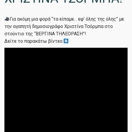
Για ακόμη μια φορά “τα είπαμε… εφ’ όλης της ύλης” με
την αγαπητή δημοσιογράφο Χριστίνα Τσόρμπα στο
στούντιο της “ΒΕΡΓΙΝΑ ΤΗΛΕΟΡΑΣΗ”!
Δείτε το παρακάτω βίντεο: