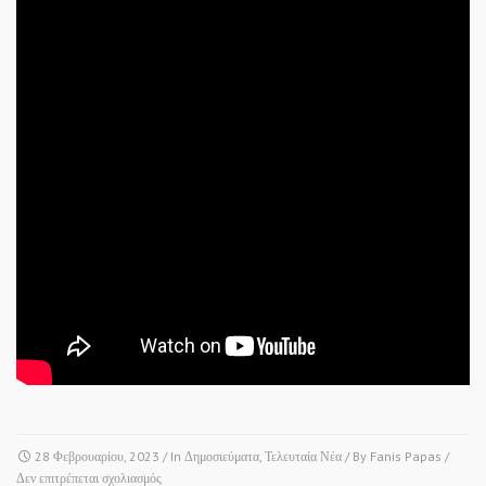
28 Φεβρουαρίου, 2023
/ In
Δημοσιεύματα
,
Τελευταία Νέα
/ By
Fanis Papas
/
στο
Δεν επιτρέπεται σχολιασμός