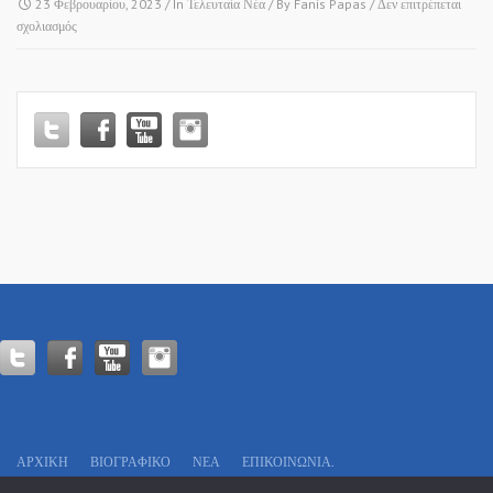
23 Φεβρουαρίου, 2023
/ In
Τελευταία Νέα
/ By
Fanis Papas
/
Δεν επιτρέπεται
στο
σχολιασμός
ΑΝΑΤΟΛΙΚΟ
–
ΠΛΑΓΙΑΡΙ
–
ΑΓΧΙΑΛΟΣ!
ΑΡΧΙΚΗ
ΒΙΟΓΡΑΦΙΚΌ
ΝΕΑ
ΕΠΙΚΟΙΝΩΝΊΑ.
Πολιτικό Γραφείο: