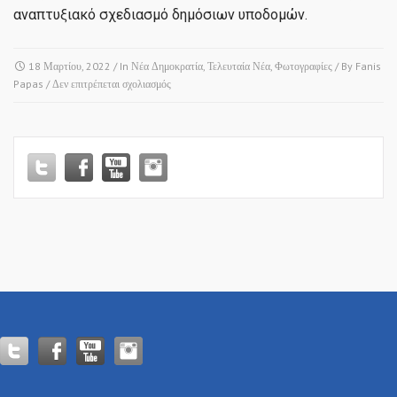
αναπτυξιακό σχεδιασμό δημόσιων υποδομών.
18 Μαρτίου, 2022
/ In
Νέα Δημοκρατία
,
Τελευταία Νέα
,
Φωτογραφίες
/ By
Fanis
στο
Papas
/
Δεν επιτρέπεται σχολιασμός
Ωραιόκαστρο!