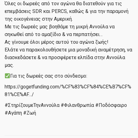
Όλες οι δωρεές από τον αγώνα θα διατεθούν για τις
επεμβάσεις SDR και PERCS, καθώς & για την παραμονή
της οικογένειας στην Αμερική.
Με τις δωρεές μας βοηθάμε τη μικρή Αννούλα να
σηκωθεί από το αμαξίδιο & να περπατήσει…
Ας γίνουμε όλοι μέρος αυτού του αγώνα ζωής!
Ελάτε να παρακολουθήσετε μια μοναδική αναμέτρηση, να
διασκεδάσετε & να προσφέρετε ελπίδα στην Αννούλα
μας.
Για τις δωρεές σας στο σύνδεσμο:
https://gogetfunding.com/%CF%83%CF%84%CE%B7%CF%
81%CE%AF…/
#ΣτηρίζουμεΤηνΑννούλα #Φιλανθρωπία #Ποδόσφαιρο
#Αγάπη #Ζωή