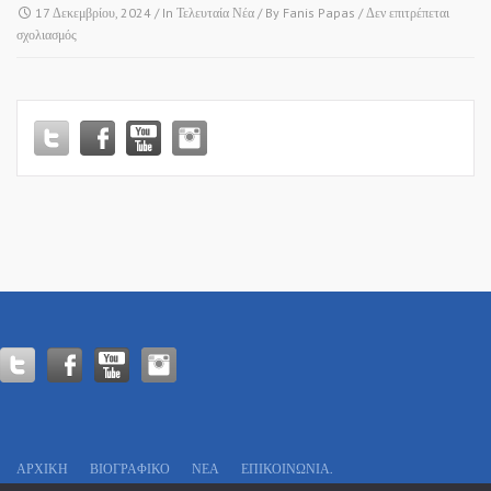
17 Δεκεμβρίου, 2024
/ In
Τελευταία Νέα
/ By
Fanis Papas
/
Δεν επιτρέπεται
στο
σχολιασμός
ΦΙΛΑΝΘΡΩΠΙΚΟΣ
ΠΟΔΟΣΦΑΙΡΙΚΟΣ
ΑΓΩΝΑΣ
“ΜΙΚΤΗ
ΕΘΝΙΚΗΣ
ΕΛΛΑΔΟΣ
2004
vs
ΒΟΥΛΕΥΤΕΣ”!
ΑΡΧΙΚΗ
ΒΙΟΓΡΑΦΙΚΌ
ΝΕΑ
ΕΠΙΚΟΙΝΩΝΊΑ.