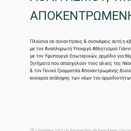
ΑΠΟΚΕΝΤΡΩΜΕΝΗ
Πλούσια σε συναντήσεις & συσκέψεις αυτή η ε
με τον Αναπληρωτή Υπουργό Αθλητισμού Γιάννη
με τον Υφυπουργό Εσωτερικών, αρμόδιο για θέ
ζητήματα που απασχολούν τους αλιείς της Νέ
& τον Γενικό Γραμματέα Αποκεντρωμένης Διοί
ευκαιρία ανάληψης των νέων του αρμοδιοτήτω
7 Αυγούστου, 2025
/ In
Τελευταία Νέα
/ By
Fanis Papas
/
Δεν επ