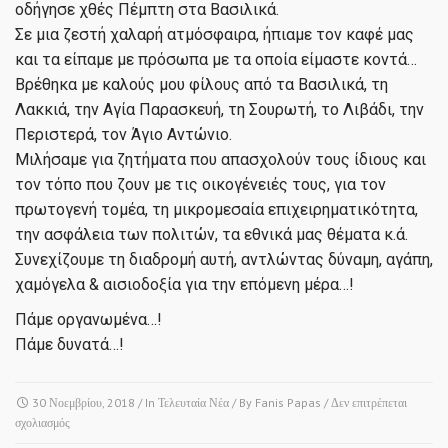
οδήγησε χθές Πέμπτη στα Βασιλικά.
Σε μια ζεστή χαλαρή ατμόσφαιρα, ήπιαμε τον καφέ μας
και τα είπαμε με πρόσωπα με τα οποία είμαστε κοντά…
Βρέθηκα με καλούς μου φίλους από τα Βασιλικά, τη
Λακκιά, την Αγία Παρασκευή, τη Σουρωτή, το Λιβάδι, την
Περιστερά, τον Άγιο Αντώνιο.
Μιλήσαμε για ζητήματα που απασχολούν τους ίδιους και
τον τόπο που ζουν με τις οικογένειές τους, για τον
πρωτογενή τομέα, τη μικρομεσαία επιχειρηματικότητα,
την ασφάλεια των πολιτών, τα εθνικά μας θέματα κ.ά.
Συνεχίζουμε τη διαδρομή αυτή, αντλώντας δύναμη, αγάπη,
χαμόγελα & αισιοδοξία για την επόμενη μέρα…!
Πάμε οργανωμένα…!
Πάμε δυνατά…!
30 Νοεμβρίου, 2018
/ In
Τελευταία Νέα
/ By
Fanis Papas
/
Δεν επιτρέπεται
στο
σχολιασμός
Συνάντηση