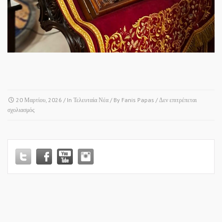
20 Μαρτίου, 2026
/ In
Τελευταία Νέα
/ By
Fanis Papas
/
Δεν επιτρέπεται
στο
σχολιασμός
ΣΙΝΔΟΣ
•
Ι.Ν.ΚΟΙΜΗΣΕΩΣ
ΤΗΣ
ΘΕΟΤΟΚΟΥ!