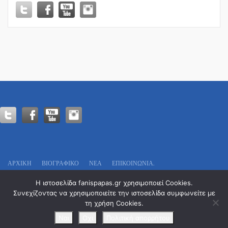
ΕΚΠΟΜΠΗ
“ΕΚΑΤΟ
%”!
ΑΡΧΙΚΗ
ΒΙΟΓΡΑΦΙΚΌ
ΝΕΑ
ΕΠΙΚΟΙΝΩΝΊΑ.
Πολιτικό Γραφείο:
Η ιστοσελίδα fanispapas.gr χρησιμοποιεί Cookies.
Οδυσσέως 13
Συνεχίζοντας να χρησιμοποιείτε την ιστοσελίδα συμφωνείτε με
Τ.Κ. 546 29 – Θεσσαλονίκη
τη χρήση Cookies.
Tel. : 2311 29 7777
Email: info@fanispapas.gr
Ναι
Οχι
Πολιτική απορρήτου