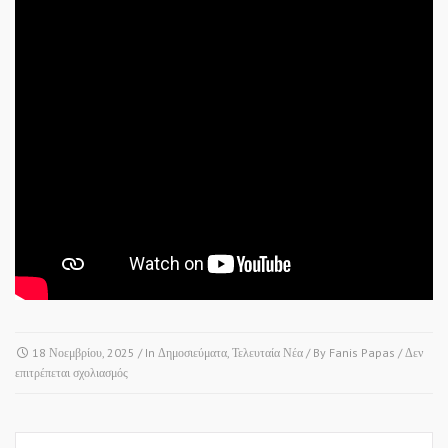
18 Νοεμβρίου, 2025
/ In
Δημοσιεύματα
,
Τελευταία Νέα
/ By
Fanis Papas
/
Δεν
στο
επιτρέπεται σχολιασμός
ΡΑΔΙΟΦΩΝΟ
FM100
–