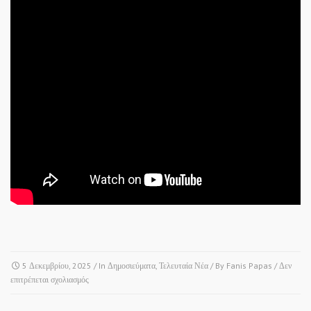
5 Δεκεμβρίου, 2025
/ In
Δημοσιεύματα
,
Τελευταία Νέα
/ By
Fanis Papas
/
Δεν
στο
επιτρέπεται σχολιασμός
ΡΑΔΙΟΦΩΝΟ
FLASH