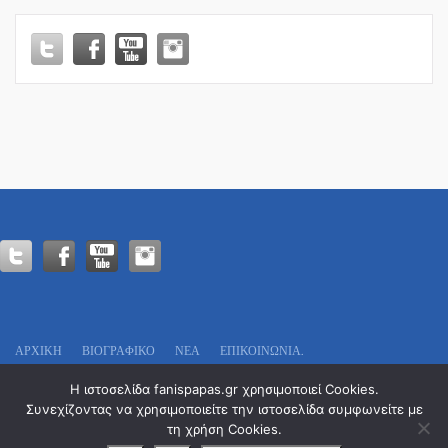
99.4
FM!
ΑΡΧΙΚΗ
ΒΙΟΓΡΑΦΙΚΌ
ΝΕΑ
ΕΠΙΚΟΙΝΩΝΊΑ.
Πολιτικό Γραφείο:
Η ιστοσελίδα fanispapas.gr χρησιμοποιεί Cookies.
Οδυσσέως 13
Συνεχίζοντας να χρησιμοποιείτε την ιστοσελίδα συμφωνείτε με
Τ.Κ. 546 29 – Θεσσαλονίκη
τη χρήση Cookies.
Tel. : 2311 29 7777