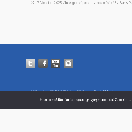
17 Μαρτίου, 2025
/ In
Δημοσιεύματα
,
Τελευταία Νέα
/ By
Fanis P
ΑΡΧΙΚΗ
ΒΙΟΓΡΑΦΙΚΌ
ΝΕΑ
ΕΠΙΚΟΙΝΩΝΊΑ.
Πολιτικό Γραφείο:
Η ιστοσελίδα fanispapas.gr χρησιμοποιεί Cookies
Οδυσσέως 13
Τ.Κ. 546 29 – Θεσσαλονίκη
Tel. : 2311 29 7777
Email: info@fanispapas.gr