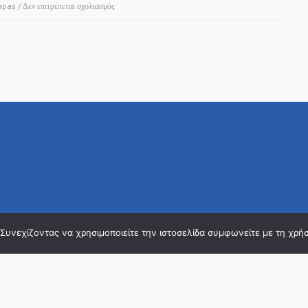
στο
apas
/
Δεν επιτρέπεται σχολιασμός
ΡΑΔΙΟΦΩΝΟ
FLASH
99.4
FM!
. Συνεχίζοντας να χρησιμοποιείτε την ιστοσελίδα συμφωνείτε με τη χρή