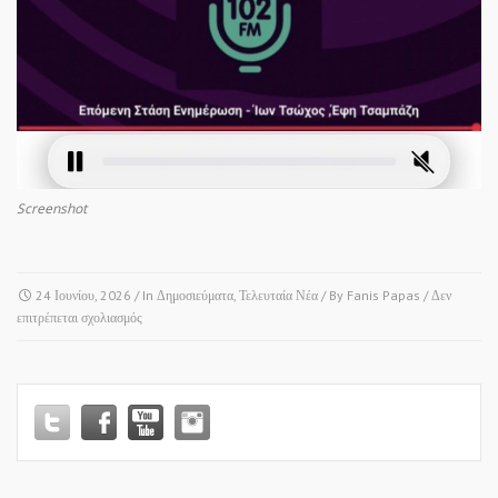
Screenshot
24 Ιουνίου, 2026
/ In
Δημοσιεύματα
,
Τελευταία Νέα
/ By
Fanis Papas
/
Δεν
στο
επιτρέπεται σχολιασμός
ΡΑΔΙΟΦΩΝΟ
ΕΡΤ3
•
102
FM
•
ΕΚΠΟΜΠΗ
“ΕΠΟΜΕΝΗ