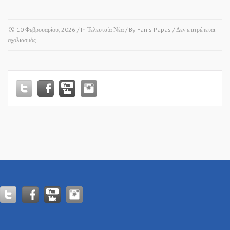
10 Φεβρουαρίου, 2026
/ In
Τελευταία Νέα
/ By
Fanis Papas
/
Δεν επιτρέπεται
στο
σχολιασμός
ΠΡΟΣΚΛΗΣΗ
ΚΟΠΗΣ
ΒΑΣΙΛΟΠΙΤΑΣ
•
ΔΗΜΟΣ
ΔΕΛΤΑ
(ΣΙΝΔΟΣ)!