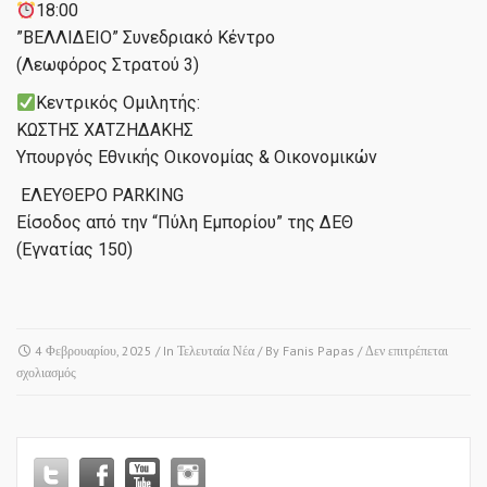
18:00
”ΒΕΛΛΙΔΕΙΟ” Συνεδριακό Κέντρο
(Λεωφόρος Στρατού 3)
Κεντρικός Ομιλητής:
ΚΩΣΤΗΣ ΧΑΤΖΗΔΑΚΗΣ
Υπουργός Εθνικής Οικονομίας & Οικονομικών
️ ΕΛΕΥΘΕΡΟ PARKING
Είσοδος από την “Πύλη Εμπορίου” της ΔΕΘ
(Εγνατίας 150)
4 Φεβρουαρίου, 2025
/ In
Τελευταία Νέα
/ By
Fanis Papas
/
Δεν επιτρέπεται
στο
σχολιασμός
ΠΡΟΣΚΛΗΣΗ
ΕΚΔΗΛΩΣΗΣ
ΚΟΠΗΣ
ΒΑΣΙΛΟΠΙΤΑΣ!