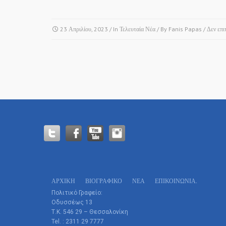
23 Απριλίου, 2023
/ In
Τελευταία Νέα
/ By
Fanis Papas
/
Δεν επι
ΑΡΧΙΚΗ
ΒΙΟΓΡΑΦΙΚΌ
ΝΕΑ
ΕΠΙΚΟΙΝΩΝΊΑ.
Πολιτικό Γραφείο:
Οδυσσέως 13
Τ.Κ. 546 29 – Θεσσαλονίκη
Tel. : 2311 29 7777