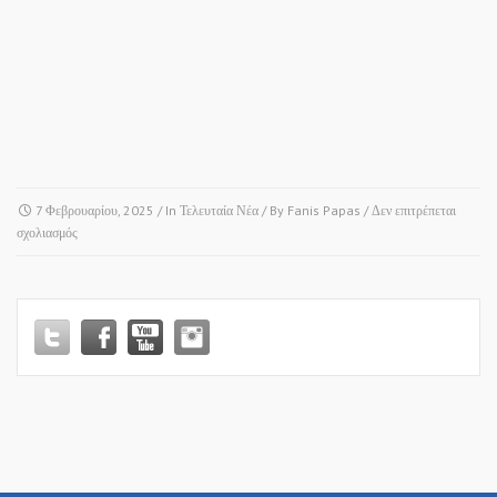
7 Φεβρουαρίου, 2025
/ In
Τελευταία Νέα
/ By
Fanis Papas
/
Δεν επιτρέπεται
στο
σχολιασμός
ΠΑΝΟΡΑΜΑ,
IMPERIAL
PORT,
ΠΥΛΑΙΑ,
ΑΓΙΟΣ
ΑΘΑΝΑΣΙΟΣ