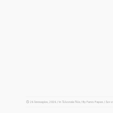
26 Ιανουαρίου, 2026
/ In
Τελευταία Νέα
/ By
Fanis Papas
/
Δεν ε