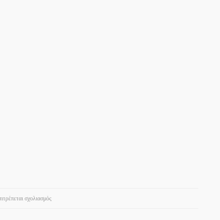
στο
πιτρέπεται σχολιασμός
ΠΑΝΟΡΑΜΑ
•