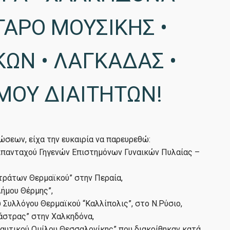
ΓΑΡΟ ΜΟΥΣΙΚΗΣ •
ΩΝ • ΛΑΓΚΑΔΑΣ •
ΜΟΥ ΔΙΑΙΤΗΤΩΝ!
σεων, είχα την ευκαιρία να παρευρεθώ:
Απανταχού Γηγενών Επιστημόνων Γυναικών Πυλαίας –
τράτων Θερμαϊκού” στην Περαία,
ήμου Θέρμης”,
Συλλόγου Θερμαϊκού “Καλλίπολις”, στο Ν.Ρύσιο,
άστρας” στην Χαλκηδόνα,
αυτικού Ομίλου Θεσσαλονίκης” που διακρίθηκαν κατά