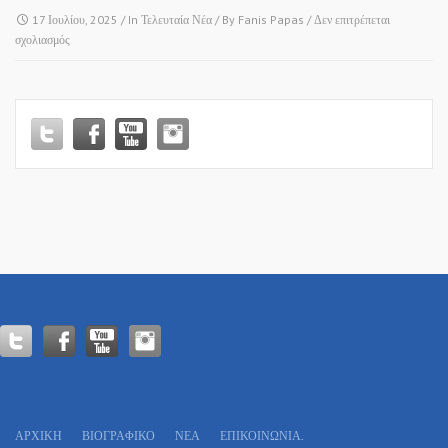
17 Ιουλίου, 2025
/ In
Τελευταία Νέα
/ By
Fanis Papas
/
Δεν επιτρέπεται
στο
σχολιασμός
ΜΟΔΙ
–
ΡΕΝΤΙΝΑ
/
Ι.Ν.
ΑΓΙΑΣ
ΜΑΡΙΝΑΣ!
ΑΡΧΙΚΗ
ΒΙΟΓΡΑΦΙΚΌ
ΝΕΑ
ΕΠΙΚΟΙΝΩΝΊΑ.