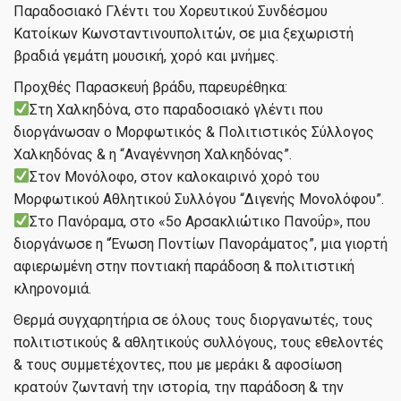
Παραδοσιακό Γλέντι του Χορευτικού Συνδέσμου
Κατοίκων Κωνσταντινουπολιτών, σε μια ξεχωριστή
βραδιά γεμάτη μουσική, χορό και μνήμες.
Προχθές Παρασκευή βράδυ, παρευρέθηκα:
Στη Χαλκηδόνα, στο παραδοσιακό γλέντι που
διοργάνωσαν ο Μορφωτικός & Πολιτιστικός Σύλλογος
Χαλκηδόνας & η “Αναγέννηση Χαλκηδόνας”.
Στον Μονόλοφο, στον καλοκαιρινό χορό του
Μορφωτικού Αθλητικού Συλλόγου “Διγενής Μονολόφου”.
Στο Πανόραμα, στο «5ο Αρσακλιώτικο Πανοΰρ», που
διοργάνωσε η “Ένωση Ποντίων Πανοράματος”, μια γιορτή
αφιερωμένη στην ποντιακή παράδοση & πολιτιστική
κληρονομιά.
Θερμά συγχαρητήρια σε όλους τους διοργανωτές, τους
πολιτιστικούς & αθλητικούς συλλόγους, τους εθελοντές
& τους συμμετέχοντες, που με μεράκι & αφοσίωση
κρατούν ζωντανή την ιστορία, την παράδοση & την