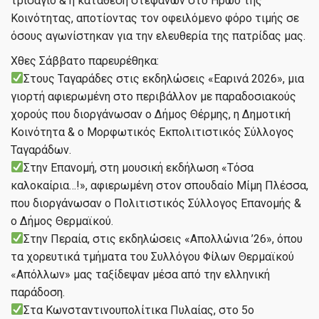
τρισάγιο & η κατάθεση στεφάνων στο Ηρώο της
Κοινότητας, αποτίοντας τον οφειλόμενο φόρο τιμής σε
όσους αγωνίστηκαν για την ελευθερία της πατρίδας μας.
Χθες Σάββατο παρευρέθηκα:
Στους Ταγαράδες στις εκδηλώσεις «Εαρινά 2026», μια
γιορτή αφιερωμένη στο περιβάλλον με παραδοσιακούς
χορούς που διοργάνωσαν ο Δήμος Θέρμης, η Δημοτική
Κοινότητα & ο Μορφωτικός Εκπολιτιστικός Σύλλογος
Ταγαράδων.
Στην Επανομή, στη μουσική εκδήλωση «Τόσα
καλοκαίρια…!», αφιερωμένη στον σπουδαίο Μίμη Πλέσσα,
που διοργάνωσαν ο Πολιτιστικός Σύλλογος Επανομής &
ο Δήμος Θερμαϊκού.
Στην Περαία, στις εκδηλώσεις «Απολλώνια ’26», όπου
τα χορευτικά τμήματα του Συλλόγου Φίλων Θερμαϊκού
«Απόλλων» μας ταξίδεψαν μέσα από την ελληνική
παράδοση.
Στα Κωνσταντινουπολίτικα Πυλαίας, στο 5ο