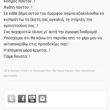
Κόσμος παντού…!
Αγάπη παντού…!
Σε κάθε βήμα αυτού του όμορφου αγώνα εξακολουθώ να
εισπράττω τη ζέστη σας αγκαλιά, τη στήριξη, την
εμπιστοσύνη σας…!
Σας ευχαριστώ όλους γι’ αυτή την όμορφη διαδρομή!
Υπόσχομαι ότι θα κάνω ότι περνάει από το χέρι μου να
ανταποκριθώ στις προσδοκίες σας!
Η επόμενη μέρα έρχεται…!
Πάμε δυνατά…!
6 Ιουλίου, 2019
/ In
Τελευταία Νέα
/ By
Fanis Papas
/
Δεν επιτρέπεται
στο
σχολιασμός
Λαγκαδάς
&
Σοχός