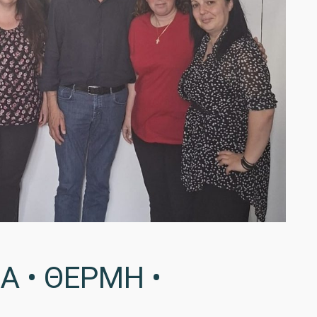
Α • ΘΕΡΜΗ •