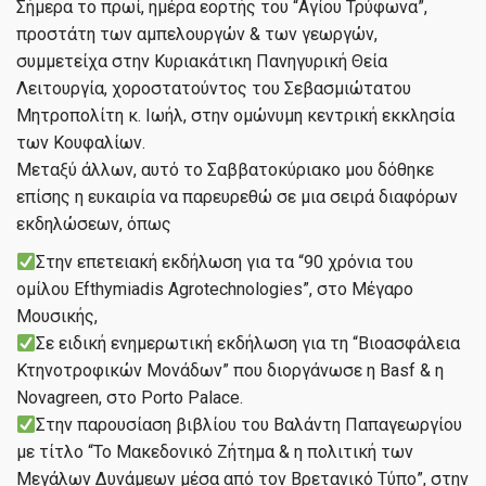
Σήμερα το πρωί, ημέρα εορτής του “Αγίου Τρύφωνα”,
προστάτη των αμπελουργών & των γεωργών,
συμμετείχα στην Κυριακάτικη Πανηγυρική Θεία
Λειτουργία, χοροστατούντος του Σεβασμιώτατου
Μητροπολίτη κ. Ιωήλ, στην ομώνυμη κεντρική εκκλησία
των Κουφαλίων.
Μεταξύ άλλων, αυτό το Σαββατοκύριακο μου δόθηκε
επίσης η ευκαιρία να παρευρεθώ σε μια σειρά διαφόρων
εκδηλώσεων, όπως
Στην επετειακή εκδήλωση για τα “90 χρόνια του
ομίλου Efthymiadis Agrotechnologies”, στο Μέγαρο
Μουσικής,
Σε ειδική ενημερωτική εκδήλωση για τη “Βιοασφάλεια
Κτηνοτροφικών Μονάδων” που διοργάνωσε η Basf & η
Novagreen, στο Porto Palace.
Στην παρουσίαση βιβλίου του Βαλάντη Παπαγεωργίου
με τίτλο “Το Μακεδονικό Ζήτημα & η πολιτική των
Μεγάλων Δυνάμεων μέσα από τον Βρετανικό Τύπο”, στην