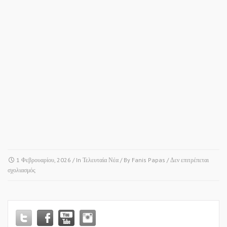
1 Φεβρουαρίου, 2026
/ In
Τελευταία Νέα
/ By
Fanis Papas
/
Δεν επιτρέπεται
στο
σχολιασμός
ΚΟΥΦΑΛΙΑ
•
ΜΕΓΑΡΟ
ΜΟΥΣΙΚΗΣ
•