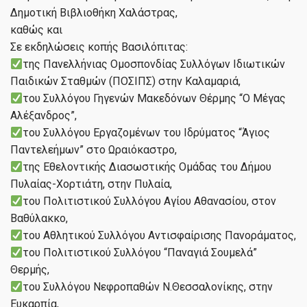
Δημοτική Βιβλιοθήκη Χαλάστρας,
καθώς και
Σε εκδηλώσεις κοπής Βασιλόπιτας:
της Πανελλήνιας Ομοσπονδίας Συλλόγων Ιδιωτικών
Παιδικών Σταθμών (ΠΟΣΙΠΣ) στην Καλαμαριά,
του Συλλόγου Γηγενών Μακεδόνων Θέρμης “Ο Μέγας
Αλέξανδρος”,
του Συλλόγου Εργαζομένων του Ιδρύματος “Άγιος
Παντελεήμων” στο Ωραιόκαστρο,
της Εθελοντικής Διασωστικής Ομάδας του Δήμου
Πυλαίας-Χορτιάτη, στην Πυλαία,
του Πολιτιστικού Συλλόγου Αγίου Αθανασίου, στον
Βαθύλακκο,
του Αθλητικού Συλλόγου Αντισφαίρισης Πανοράματος,
του Πολιτιστικού Συλλόγου “Παναγιά Σουμελά”
Θερμής,
του Συλλόγου Νεφροπαθών Ν.Θεσσαλονίκης, στην
Ευκαρπία,