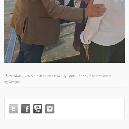
28 Μαΐου, 2026
/ In
Τελευταία Νέα
/ By
Fanis Papas
/
Δεν επιτρέπεται
στο
σχολιασμός
ΘΕΡΜΗ
&
ΚΩΝΣΤΑΝΤΙΝΟΥΠΟΛΙΤΙΚΑ!