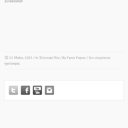
Screenshot
21 Μαΐου, 2025
/ In
Τελευταία Νέα
/ By
Fanis Papas
/
Δεν επιτρέπεται
στο
σχολιασμός
ΕΥΚΑΡΠΙΑ
(ΓΗΠΕΔΑ
“ΜΑΚΕΔΟΝΙΚΟΥ”)
–
“5ο
ΠΟΔΟΣΦΑΙΡΙΚΟ
ΤΟΥΡΝΟΥΑ
ΑΜΕΑ”!