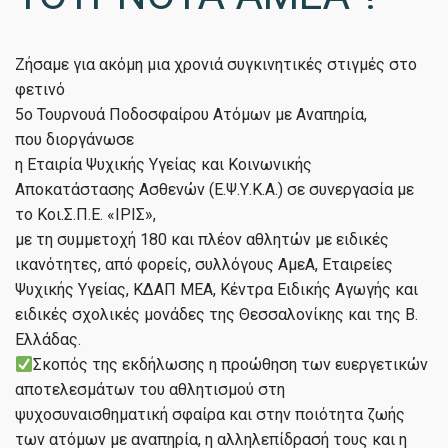
Ζήσαμε για ακόμη μια χρονιά συγκινητικές στιγμές στο
φετινό
5ο Τουρνουά Ποδοσφαίρου Ατόμων με Αναπηρία,
που διοργάνωσε
η Εταιρία Ψυχικής Υγείας και Κοινωνικής
Αποκατάστασης Ασθενών (Ε.Ψ.Υ.Κ.Α.) σε συνεργασία με
το Κοι.Σ.Π.Ε. «ΙΡΙΣ»,
με τη συμμετοχή 180 και πλέον αθλητών με ειδικές
ικανότητες, από φορείς, συλλόγους ΑμεΑ, Εταιρείες
Ψυχικής Υγείας, ΚΔΑΠ ΜΕΑ, Κέντρα Ειδικής Αγωγής και
ειδικές σχολικές μονάδες της Θεσσαλονίκης και της Β.
Ελλάδας.
Σκοπός της εκδήλωσης η προώθηση των ευεργετικών
αποτελεσμάτων του αθλητισμού στη
ψυχοσυναισθηματική σφαίρα και στην ποιότητα ζωής
των ατόμων με αναπηρία, η αλληλεπίδρασή τους και η