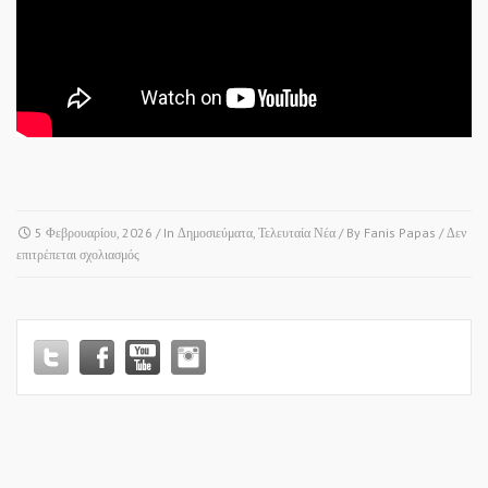
5 Φεβρουαρίου, 2026
/ In
Δημοσιεύματα
,
Τελευταία Νέα
/ By
Fanis Papas
/
Δεν
στο
επιτρέπεται σχολιασμός
ΕΡΤ3
•
ΕΚΠΟΜΠΗ
“ΑΠΟΔΕΛΤΙΩΣΗ”!