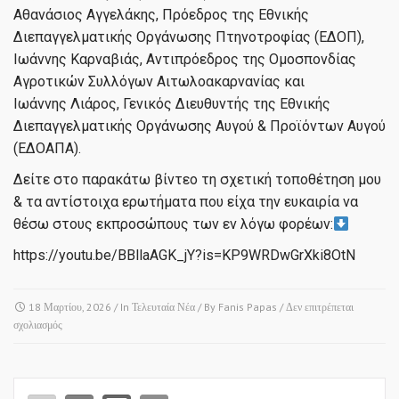
Αθανάσιος Αγγελάκης, Πρόεδρος της Εθνικής
Διεπαγγελματικής Οργάνωσης Πτηνοτροφίας (ΕΔΟΠ),
Ιωάννης Καρναβιάς, Αντιπρόεδρος της Ομοσπονδίας
Αγροτικών Συλλόγων Αιτωλοακαρνανίας και
Ιωάννης Λιάρος, Γενικός Διευθυντής της Εθνικής
Διεπαγγελματικής Οργάνωσης Αυγού & Προϊόντων Αυγού
(ΕΔΟΑΠΑ).
Δείτε στο παρακάτω βίντεο τη σχετική τοποθέτηση μου
& τα αντίστοιχα ερωτήματα που είχα την ευκαιρία να
θέσω στους εκπροσώπους των εν λόγω φορέων:
https://youtu.be/BBllaAGK_jY?is=KP9WRDwGrXki8OtN
18 Μαρτίου, 2026
/ In
Τελευταία Νέα
/ By
Fanis Papas
/
Δεν επιτρέπεται
στο
σχολιασμός
ΒΟΥΛΗ
ΤΩΝ
ΕΛΛΗΝΩΝ
•