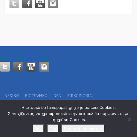
ΔΙΑΚΟΜΜΑΤΙΚΗ
ΕΠΙΤΡΟΠΗ
ΓΙΑ
ΤΟ
ΜΕΛΛΟΝ
ΤΟΥ
ΑΓΡΟΤΙΚΟΥ
ΤΟΜΕΑ!
ΑΡΧΙΚΗ
ΒΙΟΓΡΑΦΙΚΌ
ΝΕΑ
ΕΠΙΚΟΙΝΩΝΊΑ.
Πολιτικό Γραφείο:
Η ιστοσελίδα fanispapas.gr χρησιμοποιεί Cookies.
Οδυσσέως 13
Συνεχίζοντας να χρησιμοποιείτε την ιστοσελίδα συμφωνείτε με
Τ.Κ. 546 29 – Θεσσαλονίκη
τη χρήση Cookies.
Tel. : 2311 29 7777
Email: info@fanispapas.gr
Ναι
Οχι
Πολιτική απορρήτου