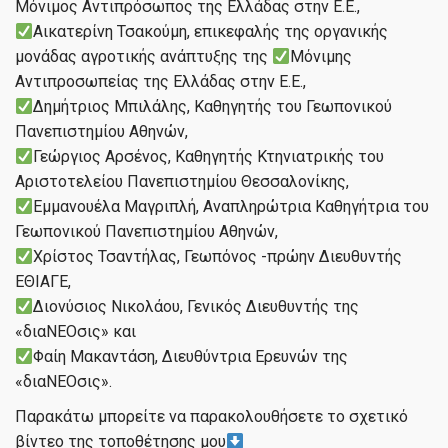
Μόνιμος Αντιπρόσωπος της Ελλάδας στην Ε.Ε.,
Αικατερίνη Τσακούμη, επικεφαλής της οργανικής
μονάδας αγροτικής ανάπτυξης της
Μόνιμης
Αντιπροσωπείας της Ελλάδας στην Ε.Ε.,
Δημήτριος Μπιλάλης, Καθηγητής του Γεωπονικού
Πανεπιστημίου Αθηνών,
Γεώργιος Αρσένος, Καθηγητής Κτηνιατρικής του
Αριστοτελείου Πανεπιστημίου Θεσσαλονίκης,
Εμμανουέλα Μαγριπλή, Αναπληρώτρια Καθηγήτρια του
Γεωπονικού Πανεπιστημίου Αθηνών,
Χρίστος Τσαντήλας, Γεωπόνος -πρώην Διευθυντής
ΕΘΙΑΓΕ,
Διονύσιος Νικολάου, Γενικός Διευθυντής της
«διαΝΕΟσις» και
Φαίη Μακαντάση, Διευθύντρια Ερευνών της
«διαΝΕΟσις».
Παρακάτω μπορείτε να παρακολουθήσετε το σχετικό
βίντεο της τοποθέτησης μου