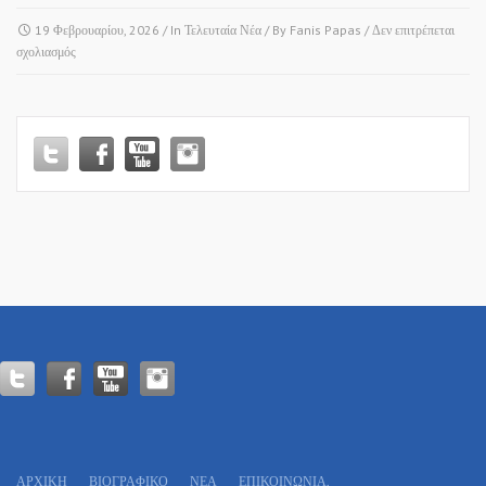
19 Φεβρουαρίου, 2026
/ In
Τελευταία Νέα
/ By
Fanis Papas
/
Δεν επιτρέπεται
στο
σχολιασμός
ΒΟΥΛΗ
ΤΩΝ
ΕΛΛΗΝΩΝ
•
ΔΙΑΚΟΜΜΑΤΙΚΗ
ΕΠΙΤΡΟΠΗ
ΠΡΩΤΟΓΕΝΟΥΣ
ΤΟΜΕΑ
•
ΑΚΡΟΑΣΗ
ΦΟΡΕΩΝ!
ΑΡΧΙΚΗ
ΒΙΟΓΡΑΦΙΚΌ
ΝΕΑ
ΕΠΙΚΟΙΝΩΝΊΑ.