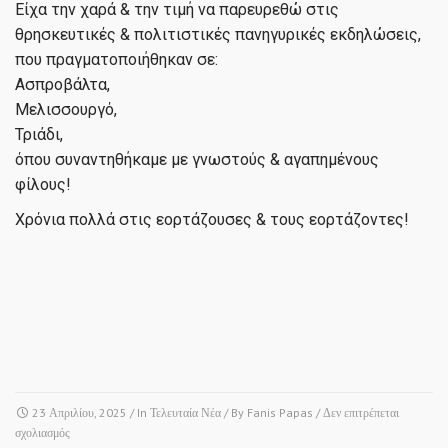
Είχα την χαρά & την τιμή να παρευρεθώ στις
θρησκευτικές & πολιτιστικές πανηγυρικές εκδηλώσεις,
που πραγματοποιήθηκαν σε:
Ασπροβάλτα,
Μελισσουργό,
Τριάδι,
όπου συναντηθήκαμε με γνωστούς & αγαπημένους
φίλους!
Χρόνια πολλά στις εορτάζουσες & τους εορτάζοντες!
23 Απριλίου, 2025
/ In
Τελευταία Νέα
/ By
Fanis Papas
/
Δεν επιτρέπεται
στο
σχολιασμός