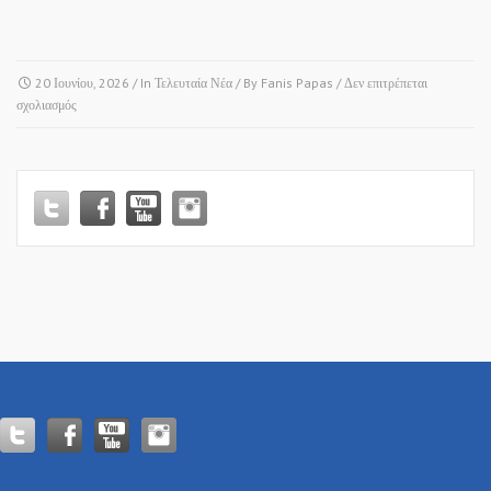
20 Ιουνίου, 2026
/ In
Τελευταία Νέα
/ By
Fanis Papas
/
Δεν επιτρέπεται
στο
σχολιασμός
ΑΣΠΡΟΒΑΛΤΑ
•
ΛΑΓΚΑΔΑΣ
•
ΠΕΡΑΙΑ
•
ΝΕΑ
ΜΕΣΗΜΒΡΙΑ!