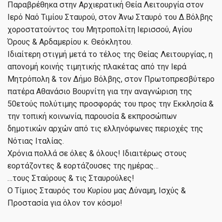
Παραβρέθηκα στην Αρχιερατική Θεία Λειτουργία στον
Ιερό Ναό Τιμίου Σταυρού, στον Άνω Σταυρό του Δ.Βόλβης
χοροστατούντος του Μητροπολίτη Ιερισσού, Αγίου
Όρους & Αρδαμερίου κ. Θεόκλητου.
Ιδιαίτερη στιγμή μετά το τέλος της Θείας Λειτουργίας, η
απονομή κοινής τιμητικής πλακέτας από την Ιερά
Μητρόπολη & τον Δήμο Βόλβης, στον Πρωτοπρεσβύτερο
πατέρα Αθανάσιο Βουρνίτη για την αναγνώριση της
50ετούς πολύτιμης προσφοράς του προς την Εκκλησία &
την τοπική κοινωνία, παρουσία & εκπροσώπων
δημοτικών αρχών από τις ελληνόφωνες περιοχές της
Νότιας Ιταλίας.
Χρόνια πολλά σε όλες & όλους! Ιδιαιτέρως στους
εορτάζοντες & εορτάζουσες της ημέρας…
…τους Σταύρους & τις Σταυρούλες!
Ο Τίμιος Σταυρός του Κυρίου μας Δύναμη, Ισχύς &
Προστασία για όλον τον κόσμο!