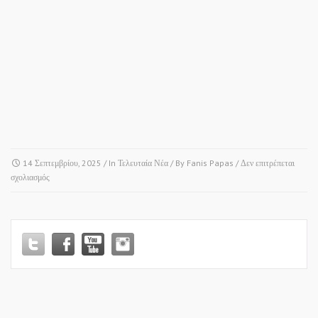
14 Σεπτεμβρίου, 2025
/ In
Τελευταία Νέα
/ By
Fanis Papas
/
Δεν επιτρέπεται
στο
σχολιασμός
ΑΝΩ
ΣΤΑΥΡΟΣ
Δ.ΒΟΛΒΗΣ
“Ι.Ν.
ΤΙΜΙΟΥ
ΣΤΑΥΡΟΥ”!