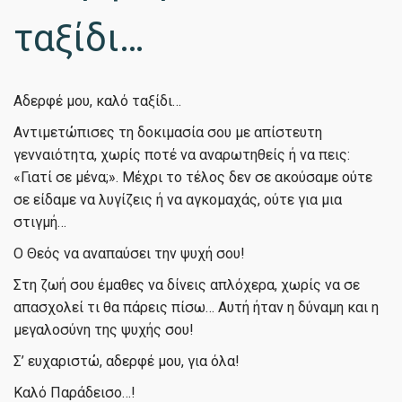
ταξίδι…
Αδερφέ μου, καλό ταξίδι…
Αντιμετώπισες τη δοκιμασία σου με απίστευτη
γενναιότητα, χωρίς ποτέ να αναρωτηθείς ή να πεις:
«Γιατί σε μένα;». Μέχρι το τέλος δεν σε ακούσαμε ούτε
σε είδαμε να λυγίζεις ή να αγκομαχάς, ούτε για μια
στιγμή…
Ο Θεός να αναπαύσει την ψυχή σου!
Στη ζωή σου έμαθες να δίνεις απλόχερα, χωρίς να σε
απασχολεί τι θα πάρεις πίσω… Αυτή ήταν η δύναμη και η
μεγαλοσύνη της ψυχής σου!
Σ’ ευχαριστώ, αδερφέ μου, για όλα!
Καλό Παράδεισο…!️