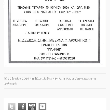
10 Ιουνίου, 2026
/ In
Τελευταία Νέα
/ By
Fanis Papas
/
Δεν επιτρέπεται
στο
σχολιασμός
Αδερφέ
μου,
καλό
ταξίδι…