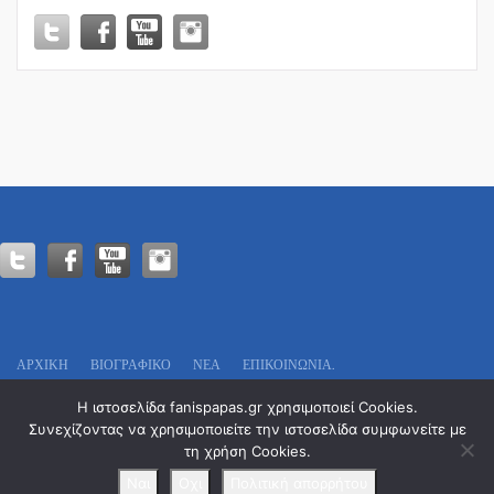
ΚΑΛΟΧΩΡΙ!
ΑΡΧΙΚΗ
ΒΙΟΓΡΑΦΙΚΌ
ΝΕΑ
ΕΠΙΚΟΙΝΩΝΊΑ.
Πολιτικό Γραφείο:
Η ιστοσελίδα fanispapas.gr χρησιμοποιεί Cookies.
Οδυσσέως 13
Συνεχίζοντας να χρησιμοποιείτε την ιστοσελίδα συμφωνείτε με
Τ.Κ. 546 29 – Θεσσαλονίκη
τη χρήση Cookies.
Tel. : 2311 29 7777
Email: info@fanispapas.gr
Ναι
Οχι
Πολιτική απορρήτου