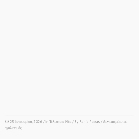
25 Ιανουαρίου, 2026
/ In
Τελευταία Νέα
/ By
Fanis Papas
/
Δεν επιτρέπεται
στο
σχολιασμός
ΑΓΙΑ