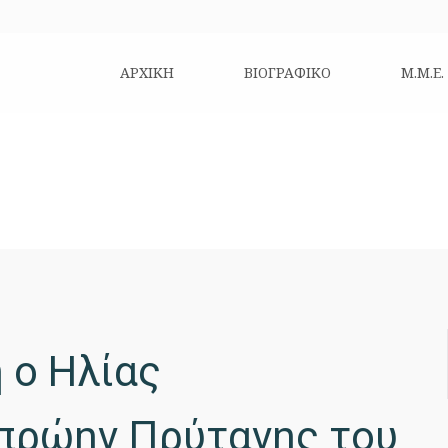
ΑΡΧΙΚΗ
ΒΙΟΓΡΑΦΙΚΌ
Μ.Μ.Ε.
 ο Ηλίας
πρώην Πρύτανης του