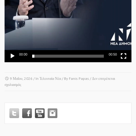
00:00
00:50
9 Μαΐου, 2026
/ In
Τελευταία Νέα
/ By
Fanis Papas
/
Δεν επιτρέπεται
στο
σχολιασμός
Δ.Ε.Θ.
–
ΠΡΟΣΥΝΕΔΡΙΟ
Ν.Δ.
ΘΕΣΣΑΛΟΝΙΚΗΣ!